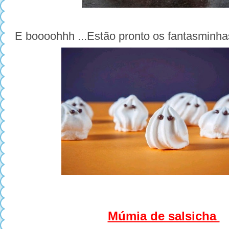
E boooohhh ...
Estão pronto os fantasminh
Múmia de salsicha