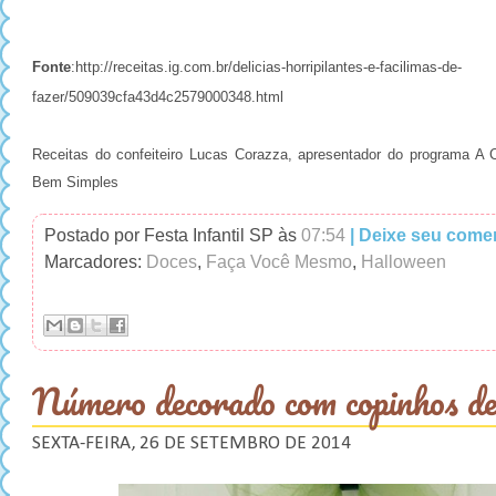
Fonte
:http://receitas.ig.com.br/delicias-horripilantes-e-facilimas-de-
fazer/509039cfa43d4c2579000348.html
Receitas do confeiteiro Lucas Corazza, apresentador do programa A C
Bem Simples
Postado por Festa Infantil SP
às
07:54
| Deixe seu come
Marcadores:
Doces
,
Faça Você Mesmo
,
Halloween
Número decorado com copinhos de 
SEXTA-FEIRA, 26 DE SETEMBRO DE 2014