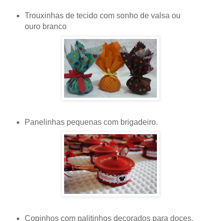
Trouxinhas de tecido
com sonho de valsa ou
ouro
br
anco
Panelinhas
pequenas com
br
igadeiro.
Copinhos com palitinhos decorados
para doces.