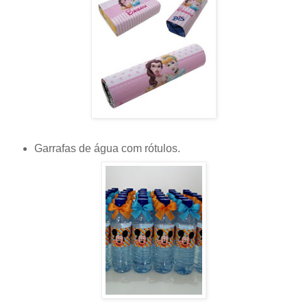
Garrafas de águ
a c
om
rótulos
.