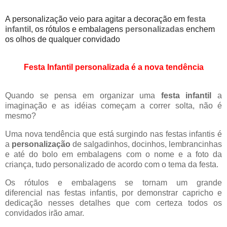
A personalização veio para agitar a decoração em
festa
infantil
, os rótulos e embalagens
personalizadas
enchem
os olhos de qualquer convidado
Festa Infantil personalizada é a nova tendência
Quando se pensa em organizar uma
festa infantil
a
imaginação e as idéias começam
a c
orrer solta, não é
mesmo?
Uma nova tendência que está surgindo nas
festas infantis é
a
personalização
de salgadinhos, docinhos, lem
br
ancinhas
e até do bolo em
embalagens com o nome e a foto d
a
c
riança, tudo personalizado de acordo com o
tema da festa.
Os rótulos e embalagens se tornam um
grande
diferencial
nas festas infantis, por demonstrar capricho e
dedicação nesses detalhes que com certeza todos os
convidados irão amar.