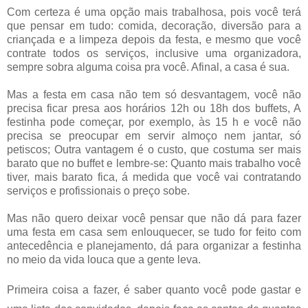
Com certeza é uma opção mais trabalhosa, pois você terá
que pensar em tudo: comida, decoração, diversão para
a
c
riançada e a limpeza depois da festa, e mesmo que você
contrate todos os serviços, inclusive uma organizadora,
sempre so
br
a algum
a c
oisa pra você. Afinal,
a c
asa é sua.
Mas a festa em casa não tem só desvantagem, você não
precisa ficar presa aos horários 12h ou 18h dos buffets, A
festinha pode começar, por exemplo, às 15 h e você não
precisa se preocupar em servir almoço nem jantar, só
petiscos; Outra vantagem é o custo, que costuma ser mais
barato que no buffet e lembre-se: Quanto mais trabalho você
tiver, mais barato fica, á medida que você vai contratando
serviços e profissionais o preço sobe.
Mas não quero deixar você pensar que não dá para fazer
uma festa em casa sem enlouquecer, se tudo for feito com
antecedência e planejamento, dá para organizar a festinha
no meio da vida louca que a gente leva.
Primeira coisa a fazer, é saber quanto você pode gastar e