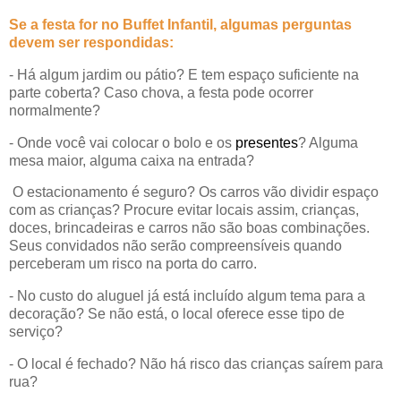
Se a festa for no
Buffet Infantil
,
algumas perguntas
devem ser respondidas:
- Há algum jardim ou pátio? E tem espaço suficiente na
parte coberta? Caso chova, a festa pode ocorrer
normalmente?
- Onde você vai colocar o bolo e os
presentes
? Alguma
mesa maior, algum
a c
aixa na entrada?
O estacionamento é seguro? Os carros vão dividir espaço
com as crianças? Procure evitar locais assim, crianças,
doces,
br
incadeiras e carros não são boas combinações.
Seus convidados não serão compreensíveis quando
perceberam um risco na porta do carro.
- No custo do aluguel já está incluído algum tema para a
decoração? Se não está, o local oferece esse tipo de
serviço?
- O local é fechado? Não há risco das crianças saírem para
rua?