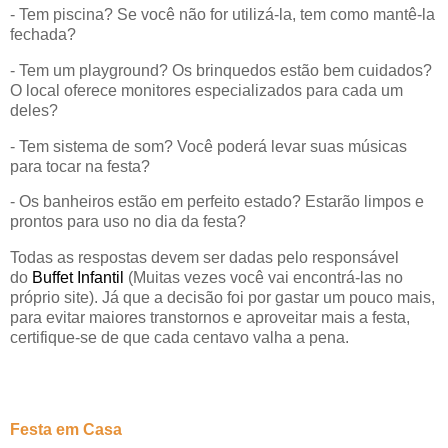
- Tem piscina? Se você não for utilizá-la, tem como mantê-la
fechada?
- Tem um playground? Os
br
inquedos estão bem cuidados?
O local oferece monitores especializados par
a c
ada um
deles?
- Tem sistema de som? Você poderá levar suas músicas
para tocar na festa?
- Os banheiros estão em perfeito estado? Estarão limpos e
prontos para uso no dia da festa?
Todas as respostas devem ser dadas pelo responsável
do
Buffet Infantil
(Muitas vezes você vai encontrá-las no
próprio site). Já que a decisão foi por gastar um pouco mais,
para evitar maiores transtornos e aproveitar mais a festa,
certifique-se de que cad
a c
entavo valha a pena.
Festa em
Casa