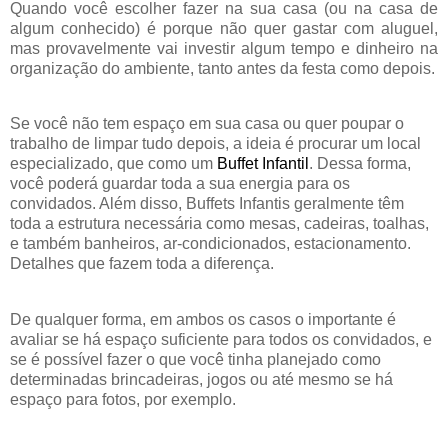
Quando você escolher fazer na su
a c
asa (ou n
a c
asa de
algum conhecido) é porque não quer gastar com aluguel,
mas provavelmente vai investir algum tempo e dinheiro na
organização do ambiente, tanto antes da fest
a c
omo depois.
Se você não tem espaço em su
a c
asa ou quer poupar o
trabalho de limpar tudo depois, a ideia é procurar um local
especializado, que como um
Buffet Infantil
. Dessa forma,
você poderá guardar toda a sua energia para os
convidados. Além disso,
Buffets Infantis
geralmente têm
toda a estrutura necessári
a c
omo mesas, cadeiras, toalhas,
e também banheiros, ar-condicionados, estacionamento.
Detalhes que fazem toda a diferença.
De qualquer forma, em ambos os casos o importante é
avaliar se há espaço suficiente para todos os convidados, e
se é possível fazer o que você tinha planejado como
determinadas
br
incadeiras, jogos ou até mesmo se há
espaço para fotos, por exemplo.