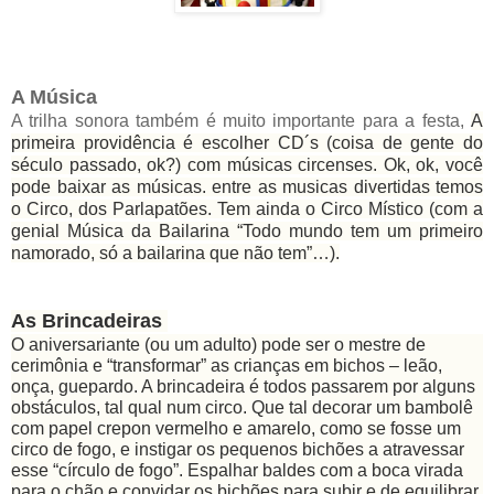
A Música
A trilha sonora também é muito importante para a festa,
A
primeira providência é escolher CD´s (coisa de gente do
século passado, ok?) com músicas circenses. Ok, ok, você
pode baixar as músicas. entre as musicas divertidas temos
o Circo, dos Parlapatões. Tem ainda o Circo Místico (com a
genial Música da Bailarina “Todo mundo tem um primeiro
namorado, só a bailarina que não tem”…).
As Brincadeiras
O aniversariante (ou um adulto) pode ser o mestre de
cerimônia e “transformar” as crianças em bichos – leão,
onça, guepardo. A brincadeira é todos passarem por alguns
obstáculos, tal qual num circo. Que tal decorar um bambolê
com papel crepon vermelho e amarelo, como se fosse um
circo de fogo, e instigar os pequenos bichões a atravessar
esse “círculo de fogo”. Espalhar baldes com a boca virada
para o chão e convidar os bichões para subir e de equilibrar