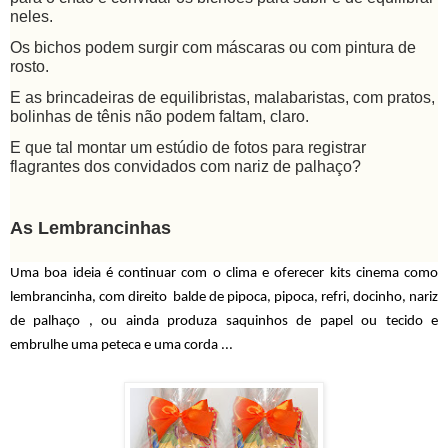
neles.
Os bichos podem surgir com máscaras ou com pintura de
rosto.
E as brincadeiras de equilibristas, malabaristas, com pratos,
bolinhas de tênis não podem faltam, claro.
E que tal montar um estúdio de fotos para registrar
flagrantes dos convidados com nariz de palhaço?
As Lembrancinhas
Uma boa ideia é continuar com o clima e oferecer kits cinema como
lem
br
ancinha, com direito balde de pipoca, pipoca, refri, docinho, nariz
de palhaço , ou ainda
produza saquinhos de papel ou tecido e
em
br
ulhe uma peteca e um
a c
orda ...