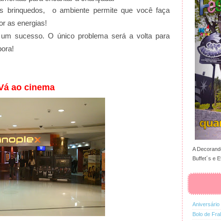
es brinquedos, o ambiente permite que você faça
or as energias!
um sucesso. O único problema será a volta para
bora!
Vá ao cinema
A Decorando
Buffet´s e E
Aniversário
Bolo de Fra