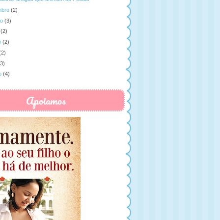
mbro
(2)
to
(3)
(2)
o
(2)
(2)
(3)
o
(4)
Apoiamos