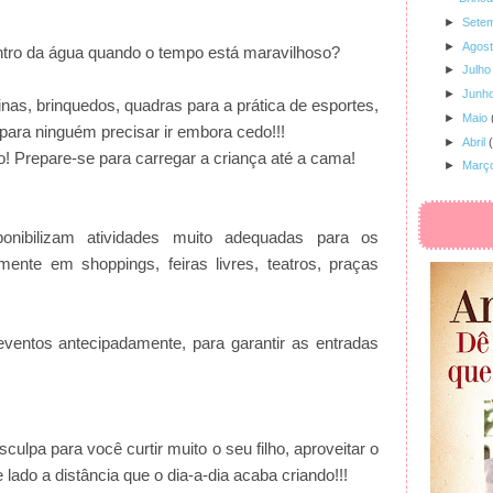
►
Sete
►
Agos
ntro da água quando o tempo está maravilhoso?
►
Julho
►
Junh
as, brinquedos, quadras para a prática de esportes,
►
Maio
para ninguém precisar ir embora cedo!!!
►
Abril
o! Prepare-se para carregar a criança até a cama!
►
Març
onibilizam atividades muito adequadas para os
mente em shoppings, feiras livres, teatros, praças
ventos antecipadamente, para garantir as entradas
lpa para você curtir muito o seu filho, aproveitar o
e lado a distância que o dia-a-dia acaba criando!!!