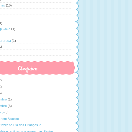
has
(10)
1)
op Cake
(1)
)
Surpresa
(1)
1)
Arquivo
2)
5)
5)
mbro
(1)
mbro
(3)
bro
(3)
r com Biscoito
fazer no Dia das Crianças ?!
adeiras antigas que animam as Festas