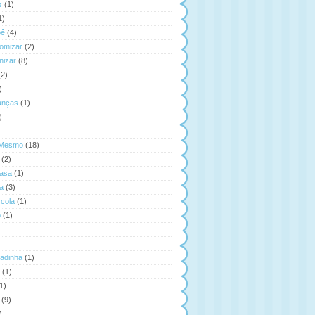
s
(1)
1)
bê
(4)
omizar
(2)
izar
(8)
(2)
)
anças
(1)
)
 Mesmo
(18)
(2)
asa
(1)
a
(3)
cola
(1)
o
(1)
tadinha
(1)
(1)
1)
(9)
)