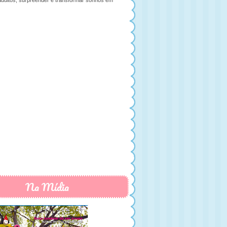
adultos, surpreender e transformar sonhos em
Na Mídia