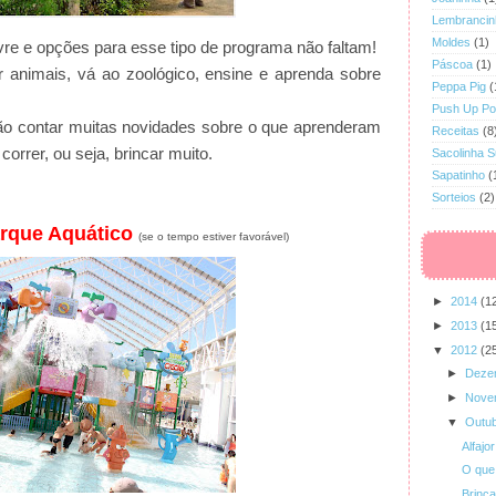
Lembrancin
Moldes
(1)
ivre e opções para esse tipo de programa não faltam!
Páscoa
(1)
r animais, vá ao zoológico, ensine e aprenda sobre
Peppa Pig
(
Push Up P
ão contar muitas novidades sobre o que aprenderam
Receitas
(8
 correr, ou seja, brincar muito.
Sacolinha 
Sapatinho
(
Sorteios
(2)
arque Aquático
(se o tempo estiver favorável)
►
2014
(1
►
2013
(1
▼
2012
(2
►
Deze
►
Nove
▼
Outu
Alfajo
O que 
Brinc