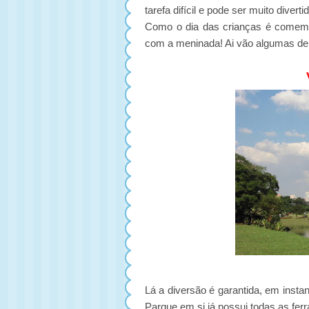
tarefa difícil e pode ser muito diverti
Como o dia das crianças é comemo
com a meninada! Ai vão algumas de 
Lá a diversão é garantida, em insta
Parque em si já possui todas as fer