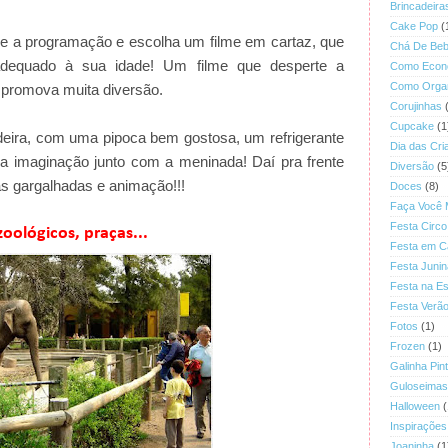
Brincadeira
Cake Pop
(
e a programação e escolha um filme em cartaz, que
Chá De Be
adequado à sua idade! Um filme que desperte a
Como Econ
Como Organ
e promova muita diversão.
Corujinhas
Cupcake
(1
deira, com uma pipoca bem gostosa, um refrigerante
Dia das Cri
 a imaginação junto com a meninada! Daí pra frente
Diversão
(5
as gargalhadas e animação!!!
Doces
(8)
Faça Você
Festa Circo
zoológicos, praças...
Festa em C
Festa Junin
Festa na Es
Festa Verã
Fotos
(1)
Frozen
(1)
Galinha Pin
Guloseimas
Halloween
(
Inspirações
Joaninha
(1