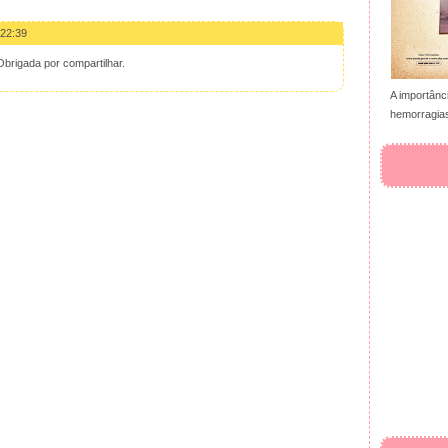
 22:39
Obrigada por compartilhar.
A importânc
hemorragias