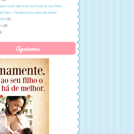
para você não errar na Festa do seu Filho......
ie Pies – Tendência na mesa de doces
eiro
(1)
ro
(2)
5)
Apoiamos