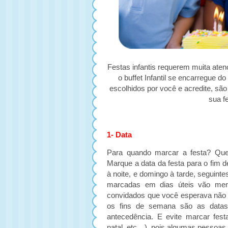
Festas infantis requerem muita aten
o buffet Infantil se encarregue d
escolhidos por você e acredite, sã
sua f
1- Data
Para quando marcar a festa? Que
Marque a data da festa para o fim 
à noite, e domingo à tarde, seguint
marcadas em dias úteis vão men
convidados que você esperava não 
os fins de semana são as data
antecedência. E evite marcar fes
natal, etc…), pois algumas pessoas j