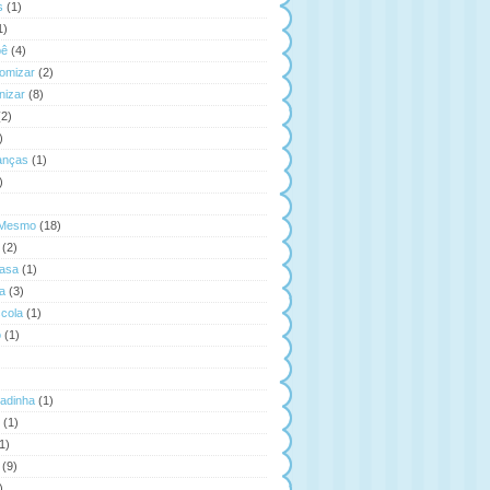
s
(1)
1)
bê
(4)
omizar
(2)
izar
(8)
(2)
)
anças
(1)
)
 Mesmo
(18)
(2)
asa
(1)
a
(3)
cola
(1)
o
(1)
tadinha
(1)
(1)
1)
(9)
)