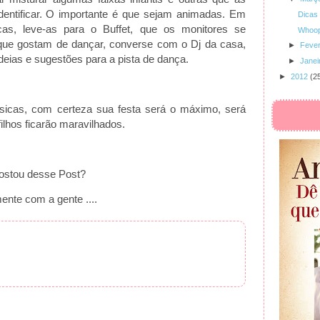
dentificar. O importante é que sejam animadas. Em
Dicas 
cas, leve-as para o Buffet, que os monitores se
Whoop
 que gostam de dançar, converse com o Dj da casa,
►
Fever
deias e sugestões para a pista de dança.
►
Janei
►
2012
(2
sicas, com certeza sua festa será o máximo, será
lhos ficarão maravilhados.
ostou desse Post?
nte com a gente ....