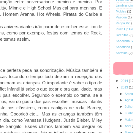
ração entre aniversariante menino e menina. Por
Lembrancin
itty, Minnie e High School Musical para meninas. E
Moldes
(1)
n, Homem Aranha, Hot Wheels, Piratas do Caribe e
Páscoa
(1)
Peppa Pig
(
s aniversariantes irão parar de escolher esse tipo de
Push Up P
ns, como por exemplo, festas com temas de Rock,
Receitas
(8
 e temas assim.
Sacolinha 
Sapatinho
(
Sorteios
(2)
ece perfeita peca na sonorização. Música também é
sicas tocando o tempo todo deixam a recepção dos
►
2014
(1
animam as crianças. O importante é saber o tipo de
▼
2013
(1
et Infantil já sabe o que tocar e pra qual idade, mas
►
Sete
s pais escolher. Seguindo o exemplo do tema, se a
►
Agos
nos, vai do gosto dos pais escolher músicas infantis
►
Julho
te nos clássicos, como cantigas de roda, Barney,
adinha, Cocoricó etc… Mas as crianças também têm
►
Junh
m dia, como Vanessa Hudgens, Justin Bieber, Miley
►
Maio
ete Sangalo. Esses últimos também vão alegrar os
►
Abril
ar misturar algumas faixas infantis e outras que as
▼
Març