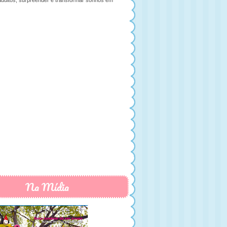
adultos, surpreender e transformar sonhos em
Na Mídia