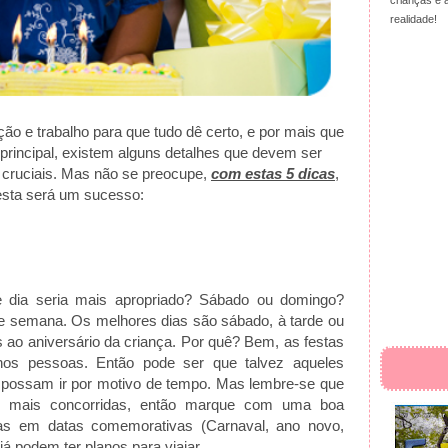
crianças e 
realidade!
ção e trabalho para que tudo dê certo, e por mais que
o principal, existem alguns detalhes que devem ser
o cruciais. Mas não se preocupe,
com estas 5 dicas
,
esta será um sucesso:
 dia seria mais apropriado? Sábado ou domingo?
de semana. Os melhores dias são sábado, à tarde ou
es ao aniversário da criança. Por quê? Bem, as festas
os pessoas. Então pode ser que talvez aqueles
possam ir por motivo de tempo. Mas lembre-se que
s mais concorridas, então marque com uma boa
tas em datas comemorativas (Carnaval, ano novo,
á podem ter planos para viajar.