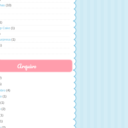
has
(10)
1)
op Cake
(1)
)
Surpresa
(1)
1)
Arquivo
2)
5)
mbro
(4)
to
(1)
(1)
o
(2)
(1)
(1)
o
(2)