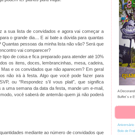
ez a sua lista de convidados e agora vai começar a
il para o grande dia… E aí bate a dúvida para quantas
? Quantas pessoas da minha lista não vão? Será que
encontro vai comparecer?
se tipo de coisa e fica preparado para atender até 10%
dos os itens, doces, lembrancinhas, mesa, cadeira,
es. Mas e os convidados que não aparecem? Em geral
s não irá à festa. Algo que você pode fazer para
VP, ou “Respondez s’il vous plait”, que significa
as a uma semana da data da festa, mande um e-mail,
A Decorando
e modo, você saberá de antemão quem já não poderá
Buffet´s e E
Aniversário
Bolo de Fra
as quantidades mediante ao número de convidados que