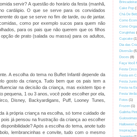
Brincadeira
omida servir? A questão do horário da festa (manhã,
Cake Pop
(
r no cardápio. O que se serve para os convidados
Chá De Be
rente do que se serve no fim de tarde, ou de jantar.
Como Econ
e comidas, como por exemplo sucos para quem não
Como Organ
folhados, para os pais que não querem que os filhos
Corujinhas
 opção de prato (salada ou massa) para os adultos,
Cupcake
(1
Dia das Cri
Diversão
(5
Doces
(8)
Faça Você
Festa Circo
nte. A escolha do tema no Buffet Infantil depende da
Festa em C
elo gosto da criança. Tudo bem que os pais tem a
Festa Junin
fluenciar na decisão da criança, mas existem tipo e
Festa na Es
ito pequena, 1 ou 3 anos, você pode escolher por ela,
Festa Verã
irco, Disney, Backyardigans, Puff, Looney Tunes,
Fotos
(1)
Frozen
(1)
Galinha Pin
da à própria criança na escolha, só tome cuidado de
Guloseimas
e pois já pensou na frustração da criança ao escolher
Halloween
(
á disponibilidade? Após a escolha do tema, anote tudo
Inspirações
 bolo, lembrancinhas e convite, tudo com o mesmo
Joaninha
(1