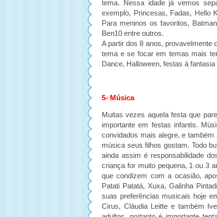
tema. Nessa idade já vemos sepa
exemplo, Princesas, Fadas, Hello K
Para meninos os favoritos, Batma
Ben10 entre outros.
A partir dos 8 anos, provavelmente o
tema e se focar em temas mais te
Dance, Halloween, festas à fantasia
5- Música
Muitas vezes aquela festa que par
importante em festas infantis. Mú
convidados mais alegre, e também 
música seus filhos gostam. Todo buff
ainda assim é responsabilidade do
criança for muito pequena, 1 ou 3 a
que condizem com a ocasião, apos
Patati Patatá, Xuxa, Galinha Pint
suas preferências musicais hoje e
Cirus, Cláudia Leitte e também Iv
adultos, portanto é importante tent